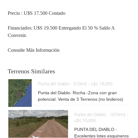
Precio : U$S 17.500 Contado
Financiados: U$S 19.500 Entregando El 50 % Saldo A
Convenir.
Consulte Más Información
Terrenos Similares
Punta del Diablo - 510m2 - u$s 18,000
Punta del Diablo- Rocha -Zona con gran
potencial. Venta de 3 Terrenos (no linderos)
sobre Avda central cerca de la Ruta. Cuentan
con 510 m² de superficie. Pasan todos los
Punta del Diablo - 1079m2 -
servicios. Precio : U$S 17.500 contado
u$s 55,000
Financiados: U$S 19.500 entregando el 50 %
PUNTA DEL DIABLO -
Saldo a convenir. Consulte más información
Excelentes lotes esquineros