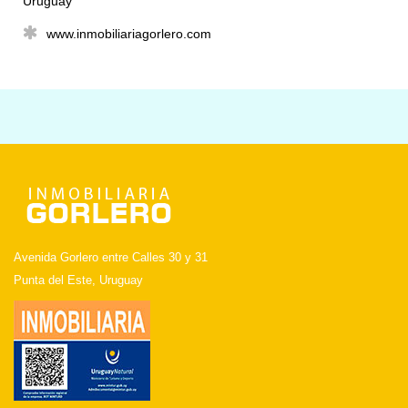
Uruguay
www.inmobiliariagorlero.com
Avenida Gorlero entre Calles 30 y 31
Punta del Este, Uruguay