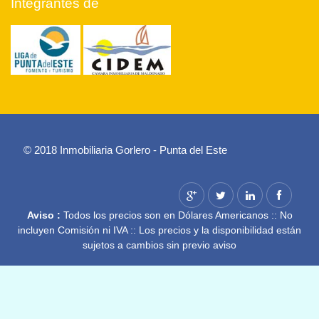
Integrantes de
© 2018 Inmobiliaria Gorlero - Punta del Este
Aviso :
Todos los precios son en Dólares Americanos :: No
incluyen Comisión ni IVA :: Los precios y la disponibilidad están
sujetos a cambios sin previo aviso