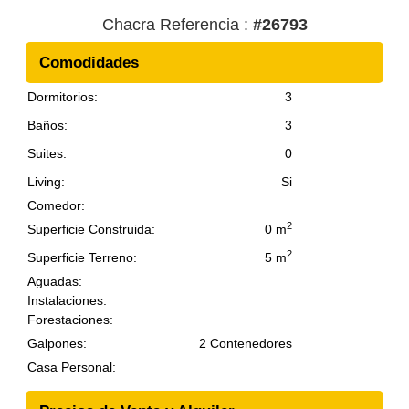
piscina. Cuenta además con 2
Chacra Referencia :
#26793
contenedores, vivienda y depósito.
Tiene unos 800 árboles de Olivo en
Comodidades
producción, que ocupan 2 Has y el
resto un parque especial. Consulte más
Dormitorios:
3
información
Baños:
3
Suites:
0
Living:
Si
Comedor:
2
Superficie Construida:
0 m
2
Superficie Terreno:
5 m
Aguadas:
Instalaciones:
Forestaciones:
Galpones:
2 Contenedores
Casa Personal: