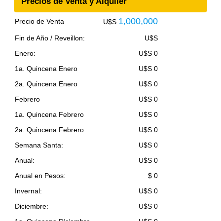
Precios de Venta y Alquiler
1,000,000
Precio de Venta
U$S
Fin de Año / Reveillon:
U$S
Enero:
U$S 0
1a. Quincena Enero
U$S 0
2a. Quincena Enero
U$S 0
Febrero
U$S 0
1a. Quincena Febrero
U$S 0
2a. Quincena Febrero
U$S 0
Semana Santa:
U$S 0
Anual:
U$S 0
Anual en Pesos:
$ 0
Invernal:
U$S 0
Diciembre:
U$S 0