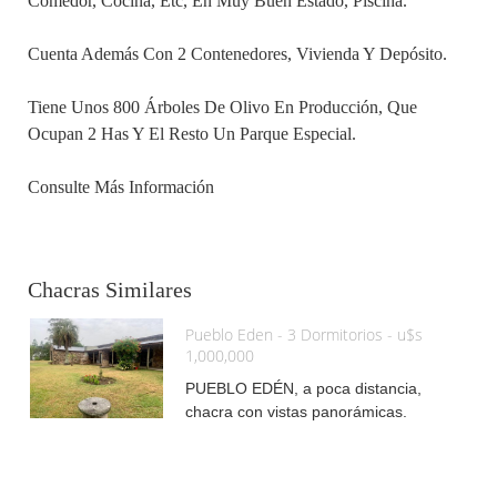
Comedor, Cocina, Etc, En Muy Buen Estado, Piscina.
Cuenta Además Con 2 Contenedores, Vivienda Y Depósito.
Tiene Unos 800 Árboles De Olivo En Producción, Que
Ocupan 2 Has Y El Resto Un Parque Especial.
Consulte Más Información
Chacras Similares
Pueblo Eden - 3 Dormitorios - u$s
1,000,000
PUEBLO EDÉN, a poca distancia,
chacra con vistas panorámicas.
Construcción de piedra con 3
dormitorios, 3 baños, living comedor,
cocina, etc, en muy buen estado,