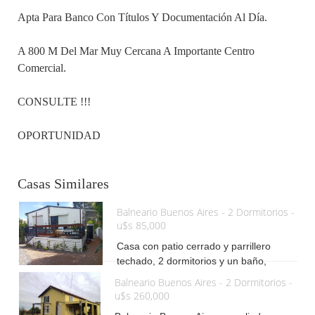
Apta Para Banco Con Títulos Y Documentación Al Día.
A 800 M Del Mar Muy Cercana A Importante Centro
Comercial.
CONSULTE !!!
OPORTUNIDAD
Casas Similares
Balneario Buenos Aires - 2 Dormitorios -
u$s 85,000
Casa con patio cerrado y parrillero
techado, 2 dormitorios y un baño,
cocina integrada, living con estufa de
Balneario Buenos Aires - 2 Dormitorios -
alto rendimiento. Entrada para vehículo
u$s 260,000
300 m de terreno. Apta para banco con