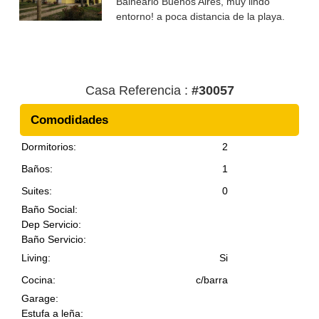
Balneario Buenos Aires, muy lindo
títulos y documentación al día. A 800 m
entorno! a poca distancia de la playa.
del mar muy cercana a importante
Casa en 2 plantas, cuenta con 2
centro comercial. CONSULTE !!!
dormitorios, más dependencia de
OPORTUNIDAD
servicio con baño o habitación de
huéspedes, living comedor, cocina, muy
Casa Referencia :
#30057
luminosa. Jardín totalmente cercado,
cochera. Consulte más información
Comodidades
Dormitorios:
2
Baños:
1
Suites:
0
Baño Social:
Dep Servicio:
Baño Servicio:
Living:
Si
Cocina:
c/barra
Garage:
Estufa a leña: