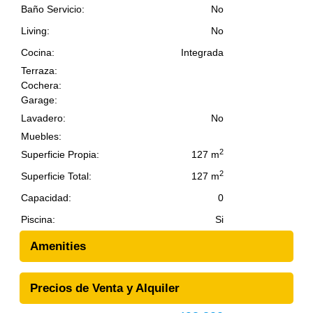
Baño Servicio:
cercanía a playa brava, mansa,
No
terminal, Enjoy, y Gorlero. Consulte por
Living:
No
más información.
Cocina:
Integrada
Terraza:
Cochera:
Garage:
Lavadero:
No
Muebles:
2
Superficie Propia:
127 m
2
Superficie Total:
127 m
Capacidad:
0
Piscina:
Si
Amenities
Precios de Venta y Alquiler