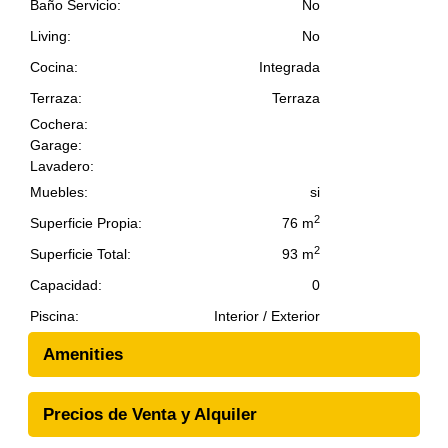
Baño Servicio:
No
Living:
No
Cocina:
Integrada
Terraza:
Terraza
Cochera:
Garage:
Lavadero:
Muebles:
si
2
Superficie Propia:
76 m
2
Superficie Total:
93 m
Capacidad:
0
Piscina:
Interior / Exterior
Amenities
Precios de Venta y Alquiler