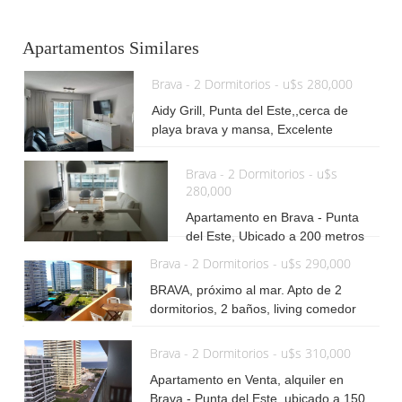
Apartamentos Similares
Brava - 2 Dormitorios - u$s 280,000
Aidy Grill, Punta del Este,,cerca de
playa brava y mansa, Excelente
apartamento con 2 dormitorios, 2
baños, terraza con parrillero propio.
Brava - 2 Dormitorios - u$s
Edificio con recepción, piscina, y
280,000
servicios. Consulte más información
Apartamento en Brava - Punta
del Este, Ubicado a 200 metros
del Mar. Unidad de 2 dormitorios,
Brava - 2 Dormitorios - u$s 290,000
2 baños, 1 suite, 3 camas Cocina
BRAVA, próximo al mar. Apto de 2
integrada, living comedor,
dormitorios, 2 baños, living comedor
garage. Aire acondicionado.
con terraza, vista parcial al mar,
Superficie total: 93 m2 El edificio
garage, piscina, barbacoa, recepción,
cuenta con piscina climatiza,
Brava - 2 Dormitorios - u$s 310,000
sala de estar. Consulte más información
sauna, gimnasio, servicio de
Apartamento en Venta, alquiler en
mucama, recepción, sala de
Brava - Punta del Este, ubicado a 150