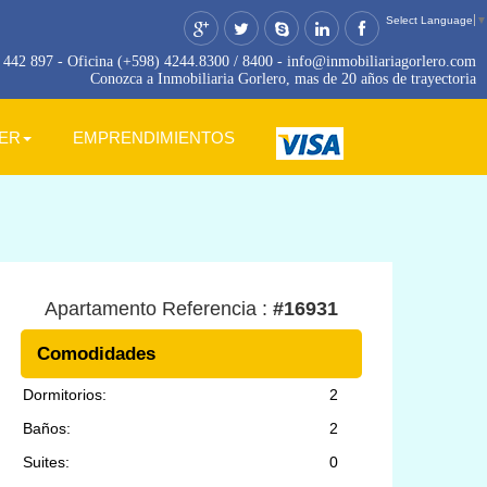
Select Language
▼
442 897 - Oficina (+598) 4244.8300 / 8400 - info@inmobiliariagorlero.com
Conozca a Inmobiliaria Gorlero, mas de 20 años de trayectoria
LER
EMPRENDIMIENTOS
Apartamento Referencia :
#16931
Comodidades
Dormitorios:
2
Baños:
2
Suites:
0