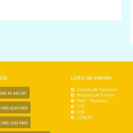
amiliares y amigos. Con capacidad para 4 personas, es el
es o retiros románticos. No dejes pasar la oportunidad de
 una de las zonas más deseadas de Punta del Este.
a realidad su sueño de vivir junto al mar.**
cto
Links de Interés
Consulta de Impuestos
98) 94 442 897
Ministerio de Turismo
Antel - Telefonica
UTE
+598) 4244 8300
OSE
CONEAT
+598) 4244 8400