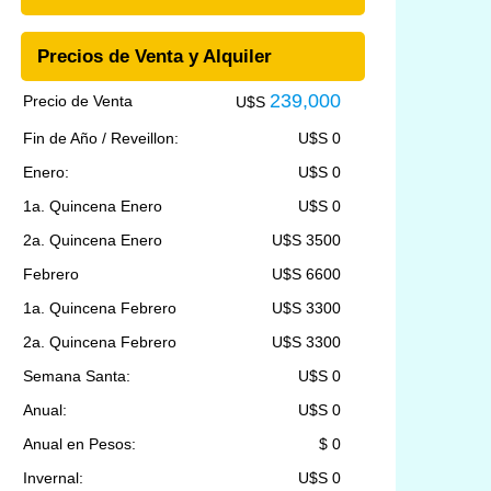
Precios de Venta y Alquiler
239,000
Precio de Venta
U$S
Fin de Año / Reveillon:
U$S 0
Enero:
U$S 0
1a. Quincena Enero
U$S 0
2a. Quincena Enero
U$S 3500
Febrero
U$S 6600
1a. Quincena Febrero
U$S 3300
2a. Quincena Febrero
U$S 3300
Semana Santa:
U$S 0
Anual:
U$S 0
Anual en Pesos:
$ 0
Invernal:
U$S 0