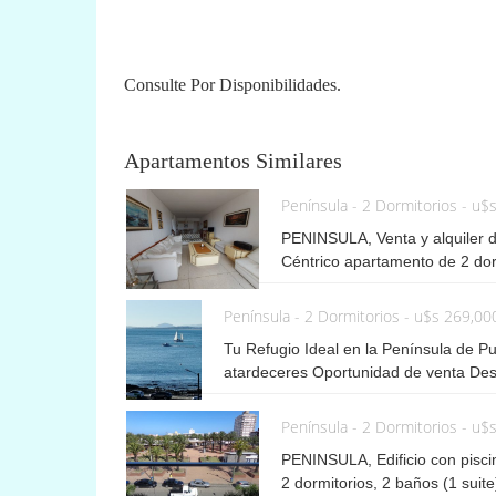
Consulte Por Disponibilidades.
Apartamentos Similares
Península - 2 Dormitorios - u$
PENINSULA, Venta y alquiler d
Céntrico apartamento de 2 dor
cocina y living comedor. El ed
disponibilidades.
Península - 2 Dormitorios - u$s 269,00
Tu Refugio Ideal en la Península de Pu
atardeceres Oportunidad de venta Desc
encantador apartamento en la codiciad
privilegiada, esta unidad de 2 dormitor
Península - 2 Dormitorios - u$
para disfrutar de la brisa marina y el e
PENINSULA, Edificio con piscin
acogedor apartamento está diseñado pa
2 dormitorios, 2 baños (1 suit
comedor, cocina definida equipada con