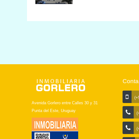
compartir momentos inolvidables con f
lugar perfecto para escapadas familiar
adquirir este hermoso apartamento en
**Consulte con nuestros asesores y hag
Conta
(+5
Avenida Gorlero entre Calles 30 y 31
Punta del Este, Uruguay
(
(