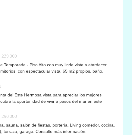
s 239,000
e Temporada - Piso Alto con muy linda vista a atardecer
mitorios, con espectacular vista, 65 m2 propios, baño,
ificio cuenta con ascensor, recepción, garage. Consulte por
0
nta del Este Hermosa vista para apreciar los mejores
ubre la oportunidad de vivir a pasos del mar en este
a Península de Punta del Este. Con una ubicación
ios y 2 baños (incluyendo una suite) es el espacio perfecto
s 290,000
stilo de vida costero. Con una superficie total de 83 m², este
a, sauna, salón de fiestas, portería. Living comedor, cocina,
ra ofrecer comodidad y funcionalidad. Su luminoso living-
e), terraza, garage. Consulte más información.
 microondas y freezer, creando un ambiente ideal para