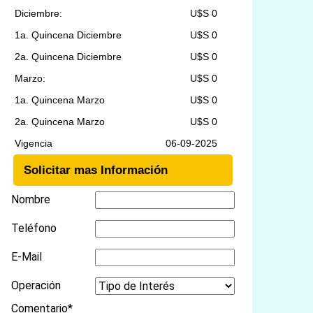
Diciembre:
U$S 0
1a. Quincena Diciembre
U$S 0
2a. Quincena Diciembre
U$S 0
Marzo:
U$S 0
1a. Quincena Marzo
U$S 0
2a. Quincena Marzo
U$S 0
Vigencia
06-09-2025
Solicitar mas Información
Nombre
Teléfono
E-Mail
Operación
Comentario*