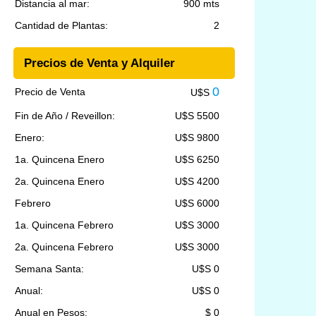
Distancia al mar:
900 mts
Cantidad de Plantas:
2
Precios de Venta y Alquiler
0
Precio de Venta
U$S
Fin de Año / Reveillon:
U$S 5500
Enero:
U$S 9800
1a. Quincena Enero
U$S 6250
2a. Quincena Enero
U$S 4200
Febrero
U$S 6000
1a. Quincena Febrero
U$S 3000
2a. Quincena Febrero
U$S 3000
Semana Santa:
U$S 0
Anual:
U$S 0
Anual en Pesos:
$ 0