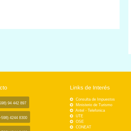
cto
Links de Interés
Consulta de Impuestos
98) 94 442 897
Ministerio de Turismo
Antel - Telefonica
UTE
+598) 4244 8300
OSE
CONEAT