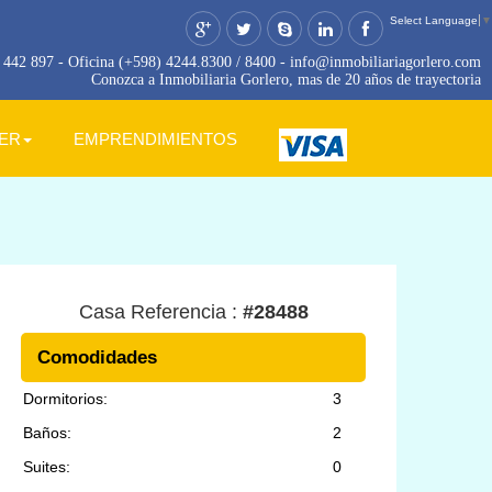
Select Language
▼
442 897 - Oficina (+598) 4244.8300 / 8400 - info@inmobiliariagorlero.com
Conozca a Inmobiliaria Gorlero, mas de 20 años de trayectoria
LER
EMPRENDIMIENTOS
Casa Referencia :
#28488
Comodidades
Dormitorios:
3
Baños:
2
Suites:
0