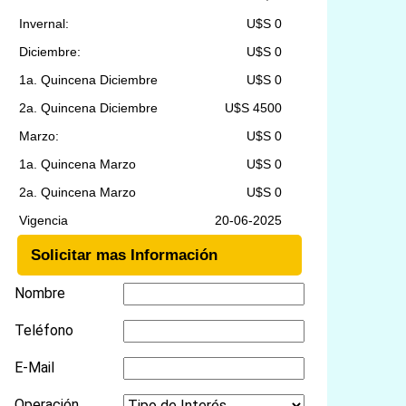
Invernal:
U$S 0
Diciembre:
U$S 0
1a. Quincena Diciembre
U$S 0
2a. Quincena Diciembre
U$S 4500
Marzo:
U$S 0
1a. Quincena Marzo
U$S 0
2a. Quincena Marzo
U$S 0
Vigencia
20-06-2025
Solicitar mas Información
Nombre
Teléfono
E-Mail
Operación