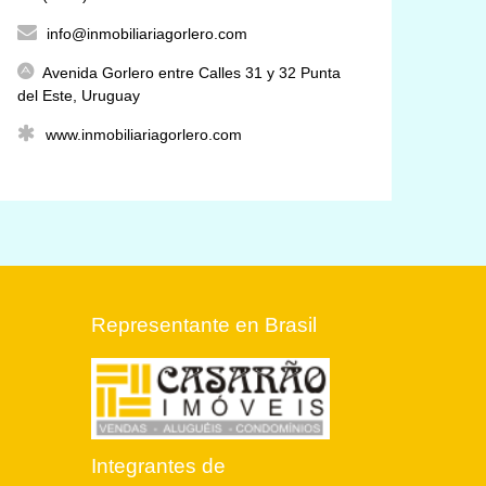
info@inmobiliariagorlero.com
Avenida Gorlero entre Calles 31 y 32 Punta
del Este, Uruguay
www.inmobiliariagorlero.com
Representante en Brasil
Integrantes de