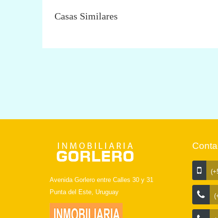
Casas Similares
Conta
(+5
Avenida Gorlero entre Calles 30 y 31
Punta del Este, Uruguay
(