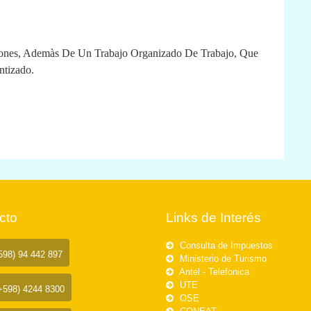
iones, Ademàs De Un Trabajo Organizado De Trabajo, Que
ntizado.
cto
Links de Interés
Consulta de Impuestos
98) 94 442 897
Ministerio de Turismo
Antel - Telefonica
UTE
+598) 4244 8300
OSE