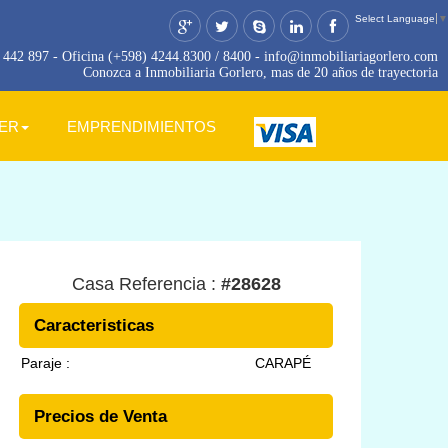
Select Language
▼
442 897 - Oficina (+598) 4244.8300 / 8400 - info@inmobiliariagorlero.com
Conozca a Inmobiliaria Gorlero, mas de 20 años de trayectoria
LER
EMPRENDIMIENTOS
Casa Referencia :
#28628
Caracteristicas
Paraje :
CARAPÉ
Precios de Venta