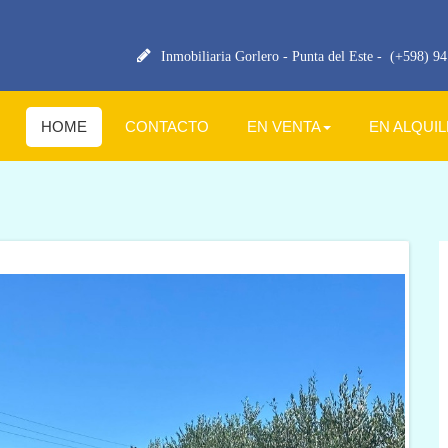
Inmobiliaria Gorlero - Punta del Este -
(+598) 94 
HOME
CONTACTO
EN VENTA
EN ALQUI