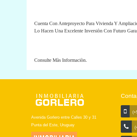
Cuenta Con Anteproyecto Para Vivienda Y Ampliac
Lo Hacen Una Excelente Inversiòn Con Futuro Gara
Consulte Màs Informaciòn.
Conta
(+5
Avenida Gorlero entre Calles 30 y 31
Punta del Este, Uruguay
(