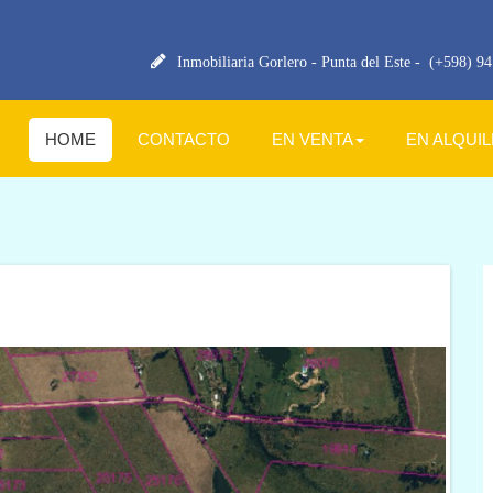
Inmobiliaria Gorlero - Punta del Este -
(+598) 94 
HOME
CONTACTO
EN VENTA
EN ALQUI