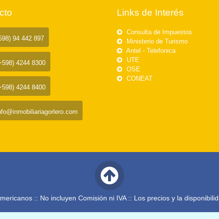
cto
Links de Interés
Consulta de Impuestos
98) 94 442 897
Ministerio de Turismo
Antel - Telefonica
UTE
+598) 4244 8300
OSE
CONEAT
+598) 4244 8400
nfo@inmobiliariagorlero.com
ericanos :: No incluyen Comisión ni IVA :: Los precios y la disponibili