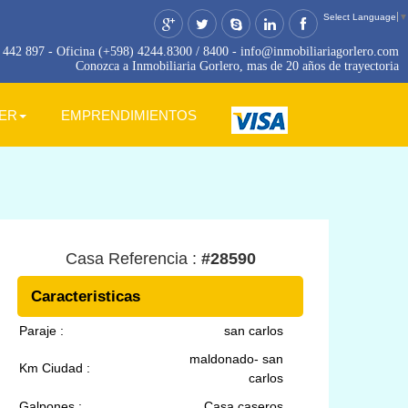
Select Language
▼
442 897 - Oficina (+598) 4244.8300 / 8400 - info@inmobiliariagorlero.com
Conozca a Inmobiliaria Gorlero, mas de 20 años de trayectoria
LER
EMPRENDIMIENTOS
Casa Referencia :
#28590
Caracteristicas
Paraje :
san carlos
maldonado- san
Km Ciudad :
carlos
Galpones :
Casa caseros