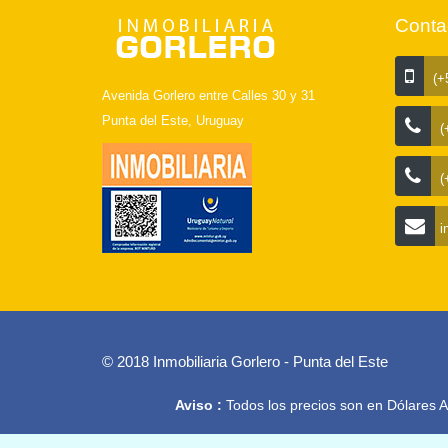
Conta
(+5
Avenida Gorlero entre Calles 30 y 31
Punta del Este, Uruguay
(
(
i
© 2018 Inmobiliaria Gorlero - Punta del Este
Aviso :
Todos los precios son en Dólares Am